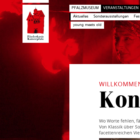
PFALZMUSEUM
VERANSTALTUNGEN
Aktuelles
Sonderausstellungen
Fes
young meets old
WILLKOMMEN 
Kon
Wo Worte fehlen, f
Von Klassik über S
facettenreichen Viel