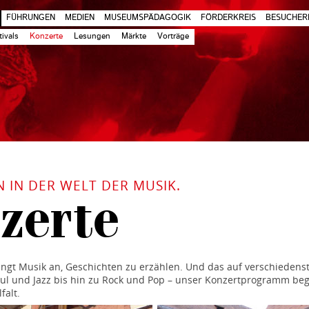
FÜHRUNGEN
MEDIEN
MUSEUMSPÄDAGOGIK
FÖRDERKREIS
BESUCHER
tivals
Konzerte
Lesungen
Märkte
Vorträge
IN DER WELT DER MUSIK.
zerte
ängt Musik an, Geschichten zu erzählen. Und das auf verschiedens
oul und Jazz bis hin zu Rock und Pop – unser Konzertprogramm bege
falt.